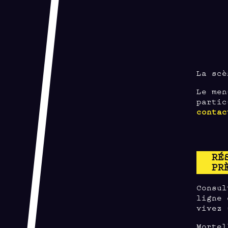
La scè
Le men
partic
contac
RÉ
PR
Consul
ligne 
vivez 
Mortel