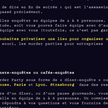
 de dire en fin de soirée : qui est l’assassi
passé précisément.
llez enquêter en équipes de 2 à 6 personnes.
tuée, soit vous pouvez faire équipe avec d’a
équipe avec vous (toutefois, ce n’est pas ga
ouhaitez privatiser une lieu pour organiser 
 souci, les murder parties pour entreprises 
ners-enquêtes ou cafés-enquêtes
rder Party sous forme de « dîner-enquête » o
ouse
,
Paris
et
Lyon
,
Strasbourg
dans des rest
rs d’un dîner, ou d’une pause gourmande, vou
elle en équipe de 2 à 6 personnes. Un commis
 répondra à vos questions et vous fournira d
entifique.