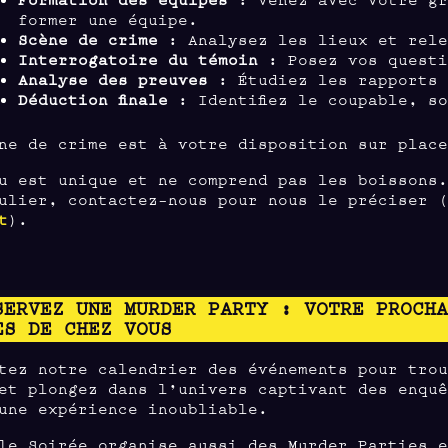
former une équipe.
Scène de crime
: Analysez les lieux et rele
Interrogatoire du témoin
: Posez vos questi
Analyse des preuves
: Étudiez les rapports 
Déduction finale
: Identifiez le coupable, s
ne de crime est à votre disposition sur plac
u est unique et ne comprend pas les boissons
ulier, contactez-nous pour nous le préciser 
t
).
SERVEZ UNE MURDER PARTY : VOTRE PROCH
ÈS DE CHEZ VOUS
tez notre calendrier des événements pour tro
et plongez dans l’univers captivant des enqu
une expérience inoubliable.
le Soirée organise aussi des Murder Parties