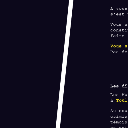
A vous
s’est 
Vous a
consti
faire 
Vous s
Pas de
Les dî
Les Mu
à
Toul
Au cou
crimin
témoin
et sci