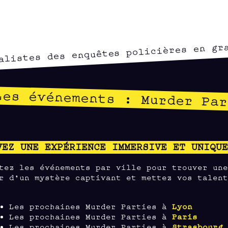
alistes des enquêtes policières en gr
Les événements : Murder Par
VEZ UNE EXPÉRIENCE IMMERSIVE ET UNIQU
tez les événements par ville pour trouver un
r d’un mystère captivant et mettez vos talen
Les prochaines Murder Parties à
Lyon
Les prochaines Murder Parties à
Paris
Les prochaines Murder Parties à
Strasbourg