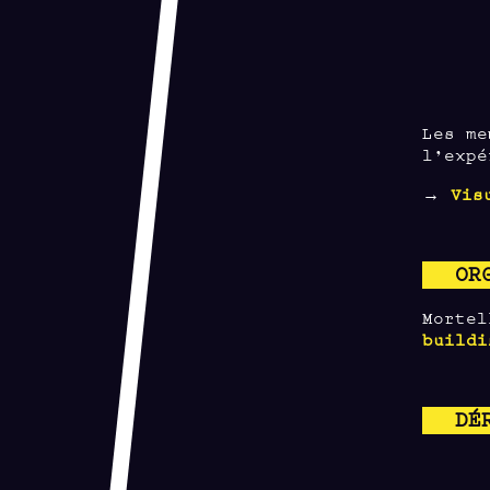
Les me
l’expé
→
Vis
OR
Morte
buildi
DÉ