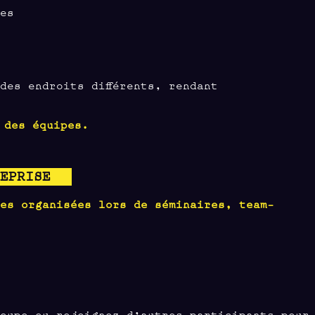
es
e
des endroits différents, rendant
 des équipes.
REPRISE
ies organisées lors de séminaires, team-
oupe ou rejoignez d’autres participants pour