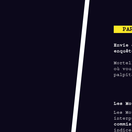
PA
Envie 
enquêt
Morte
où vou
palpit
Les Mo
Les Mo
inter
commis
indice