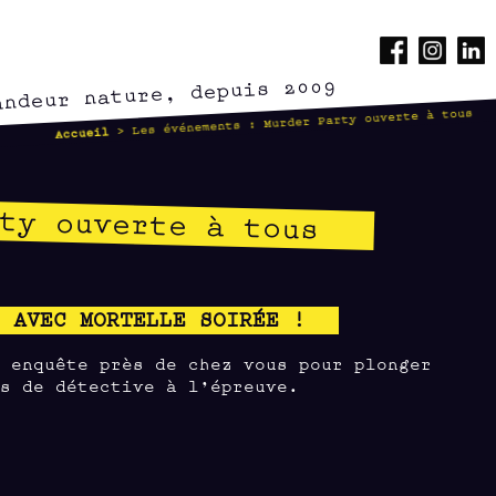
andeur nature, depuis 2009
> Les événements : Murder Party ouverte à tous
Accueil
ty ouverte à tous
E AVEC MORTELLE SOIRÉE !
e enquête près de chez vous pour plonger
ts de détective à l’épreuve.