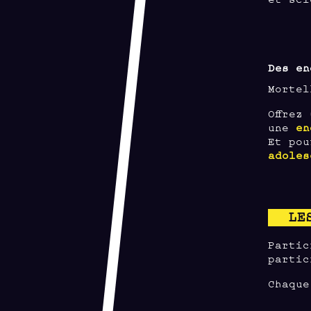
Des en
Mortel
Offrez
une
en
Et pou
adoles
LE
Parti
partic
Chaque