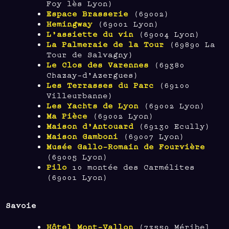
Foy lès Lyon)
Espace Brasserie
(69002)
Hemingway
(69001 Lyon)
L’assiette du vin
(69004 Lyon)
La
Palmer
aie de la Tour
(69890 La
Tour de Salvagny)
Le Clos des Varennes
(69380
Chazay-d’Azergues)
Les Terrasses du Parc
(69100
Villeurbanne)
Les Yachts de Lyon
(69002 Lyon)
Ma Pièce
(69002 Lyon)
Maison d’Antouard
(69130 Ecully)
Maison Gamboni
(69007 Lyon)
Musée Gallo-Romain de Fourvière
(69005 Lyon)
Pilo
10 montée des Carmélites
(69001 Lyon)
Savoie
Hôtel Mont-Vallon
(73550 Méribel