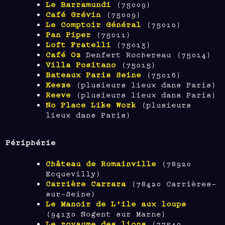
Le Barramundi
(75009)
Café Grévin
(75009)
Le Comptoir Général
(75010)
Pan Piper
(75011)
Loft Fratelli
(75013)
Café Oz
Denfert Rochereau (75014)
Villa Positano
(75015)
Bateaux Paris Seine
(75016)
Keeze
(plusieurs lieux dans Paris)
Reeve
(plusieurs lieux dans Paris)
No Place Like Work
(plusieurs
lieux dans Paris)
Périphérie
Château de Romainville
(78920
Ecquevilly)
Carrière Carrara
(78420 Carrières-
sur-Seine)
Le Manoir de L’ile aux loups
(94130 Nogent sur Marne)
Le royaume des lions
(77540