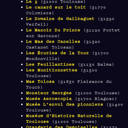
Le 9
(31000 Toulouse)
Le canard sur le toit
(31770
Colomiers)
Le Domaine de Gailhaguet
(31590
Verfeil)
Le Manoir Du Prince
(31120 Portet
sur Garonne)
Le Mas des Canelles
(31320
Castanet Tolosan)
Les Écuries de la Tour
(31700
Mondonville)
Les Feuillantines
(31130 Balma)
Les Munitionnettes
(31300
Toulouse)
Mas Tolosa
(31830 Plaisance du
Touch)
Monsieur Georges
(31000 Toulouse)
Musée Aeroscopia
(31700 Blagnac)
Musée L’envol des pionniers
(31400
Toulouse)
Muséum d’Histoire Naturelle de
Toulouse
(31000 Toulouse)
Orangerie des Demoiselles
(31270