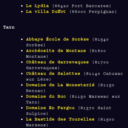
Le Lydia
(66420 Port Barcares)
La villa Duffot
(66000 Perpignan)
Tarn
Abbaye École de Sorèze
(81540
Sorèze)
Archéosite de Montans
(81600
Montans)
Château de Garrevaques
(81700
Garrevaques)
Château de Salettes
(81140 Cahuzac
sur Lère)
Domaine de La Monestarié
(81150
Bernac)
Domaine du Buc
(81150 Marssac sur
Tarn)
Domaine En Fargou
(81370 Saint
Sulpice)
La Bastide des Tourelles
(81500
Marzens)