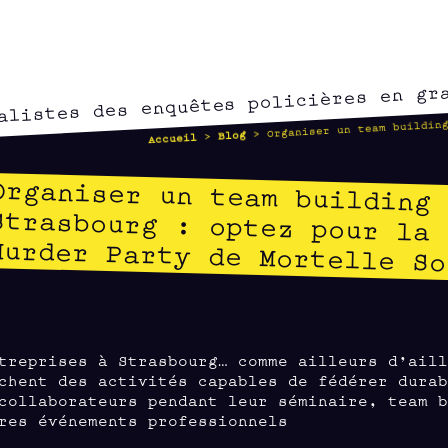
alistes des enquêtes policières en gr
> Organiser un team building
Blog
>
Accueil
Organiser un team building
Strasbourg : optez pour l
Murder Party de Mortelle So
treprises à Strasbourg… comme ailleurs d’ail
chent des activités capables de fédérer dura
collaborateurs pendant leur séminaire, team 
res événements professionnels