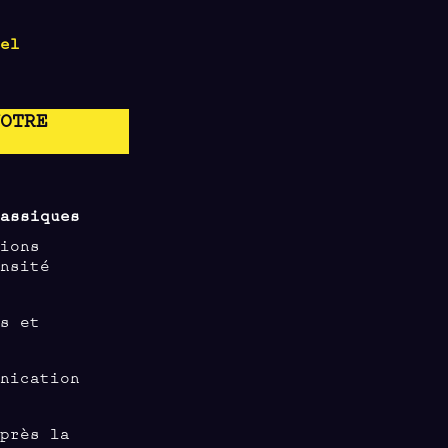
nel
VOTRE
lassiques
tions
ensité
ns et
unication
après la