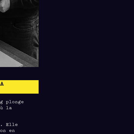
LA
ng plonge
où la
e. Elle
ion en