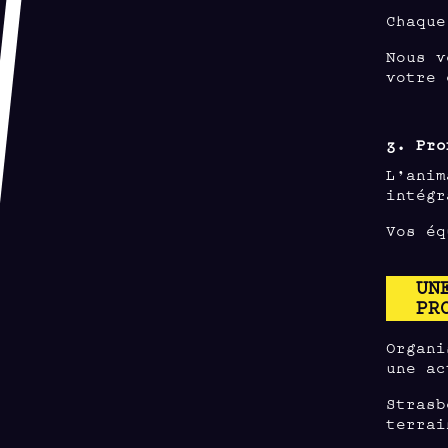
Chaque
Nous v
votre 
3. Pro
L’anim
intégr
Vos éq
UN
PR
Organi
une ac
Strasb
terrai