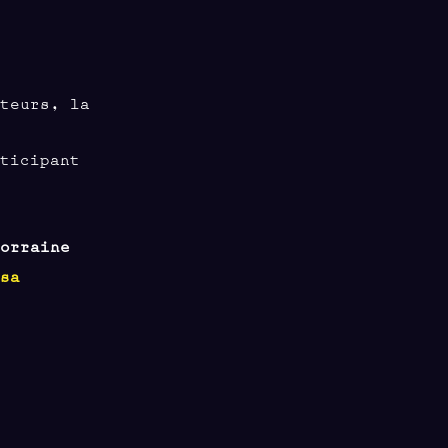
ateurs, la
rticipant
.
Lorraine
 sa