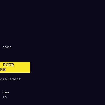
n dans
E POUR
URG
écialement
, des
e la