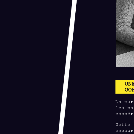
UN
CO
La mur
les pa
coopér
Cette 
encour