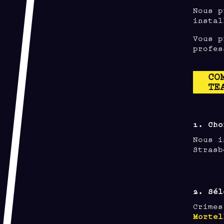
Nous p
instal
Vous p
profes
CO
TE
1. Cho
Nous i
Strasb
2. Sél
Crime
Mortel