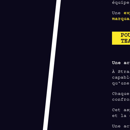
équipe
Une
ex
marqua
PO
TE
Une ac
À Stra
capabl
qu’une
Chaque
confro
Cet as
et la 
Une ac