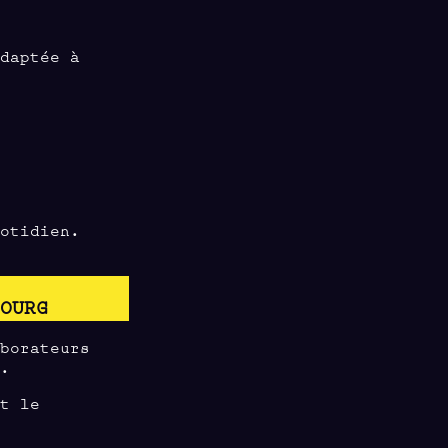
adaptée à
uotidien.
E
BOURG
aborateurs
e.
st le