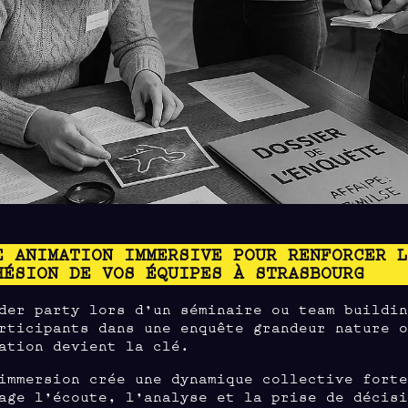
E ANIMATION IMMERSIVE POUR RENFORCER 
HÉSION DE VOS ÉQUIPES À STRASBOURG
der party lors d’un séminaire ou team buildi
rticipants dans une enquête grandeur nature 
ation devient la clé.
immersion crée une dynamique collective fort
age l’écoute, l’analyse et la prise de décis