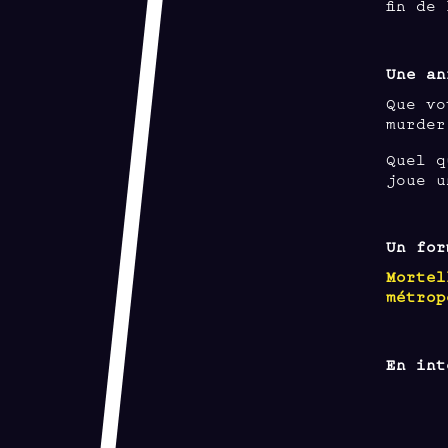
fin de
Une an
Que vo
murder
Quel q
joue u
Un for
Mortel
métrop
En int