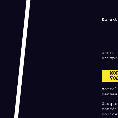
En ext
Cette 
n’impo
MO
VO
Mortel
pensés
Chaque
comédi
police