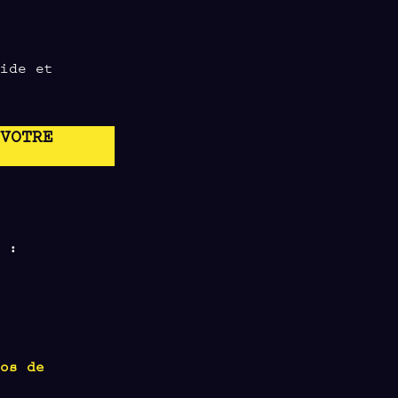
uide et
 VOTRE
e :
ios de